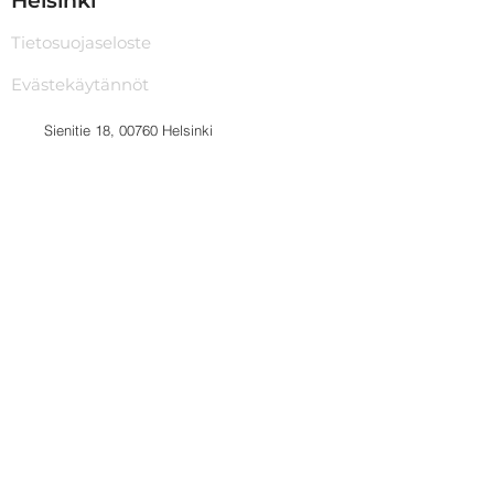
Helsinki
Tietosuojaseloste
Evästekäytännöt
Sienitie 18, 00760 Helsinki
eridanry@gmail.com
0458989138