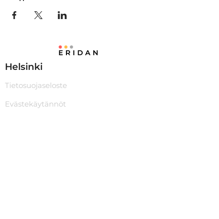
Helsinki
Tietosuojaseloste
Evästekäytännöt
Sienitie 18, 00760 Helsinki
eridanry@gmail.com
0458989138